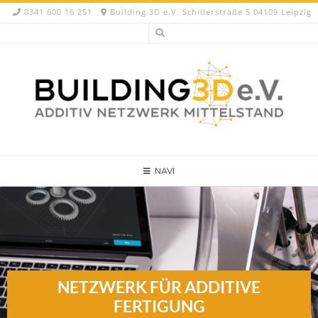
0341 600 16 251
Building 3D e.V. Schillerstraße 5 04109 Leipzig
NAVI
NETZWERK FÜR ADDITIVE
FERTIGUNG